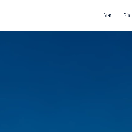
Start
Büc