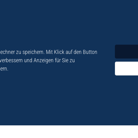
Krimi
Roman
chner zu speichern. Mit Klick auf den Button
 verbessern und Anzeigen für Sie zu
ern.
ezialisiert. Im
„Eine Fundgrube für Kret
e und Lyrik. Viele der
stetigen Neuerscheinu
schen Besatzungszeit
Eberhard Fohrer: Kreta Reis
9