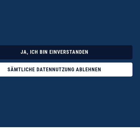
Lyrik
Fotoband
JA, ICH BIN EINVERSTANDEN
SÄMTLICHE DATENNUTZUNG ABLEHNEN
ophile ist der Verlag Dr. Thomas Balistier mit
ngen zum unerschöpflichen Thema Kreta.“
eführer hrsg. vom Michael Müller Verlag, 20. Auflage, 2015