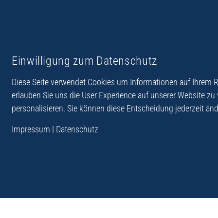
Reiseberichte aus
Reihe Sedones
Einwilligung zum Datenschutz
Hellas
Diese Seite verwendet Cookies um Informationen auf Ihrem Re
erlauben Sie uns die User Experience auf unserer Website zu
personalisieren. Sie können diese Entscheidung jederzeit änd
„Der Verlag Dr. Thomas Balistier hat sich auf Kreta sp
Impressum
|
Datenschutz
Programm sind Sachbücher, aber auch Krimis, Roman
Sachbücher der Reihe Sedones widmen sich der deut
1941 - 44.“
Andreas Schneider: Kreta. Dumont Reise-Taschenbuch, 201