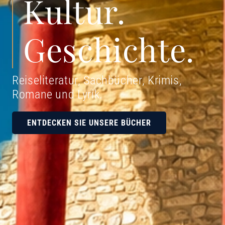
Kultur.
Geschichte.
Reiseliteratur, Sachbücher, Krimis,
Romane und Lyrik
.
ENTDECKEN SIE UNSERE BÜCHER