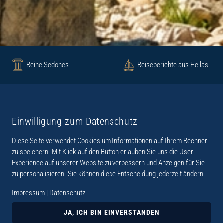
Reihe Sedones
Reiseberichte aus Hellas
Krimi
Roman
Einwilligung zum Datenschutz
Diese Seite verwendet Cookies um Informationen auf Ihrem Rechner
Lyrik
Fotoband
zu speichern. Mit Klick auf den Button erlauben Sie uns die User
Experience auf unserer Website zu verbessern und Anzeigen für Sie
zu personalisieren. Sie können diese Entscheidung jederzeit ändern.
Impressum
|
Datenschutz
„Der Verlag Dr. Thomas Balistier hat sich auf
Kreta spezialisiert. Im Programm sind
JA, ICH BIN EINVERSTANDEN