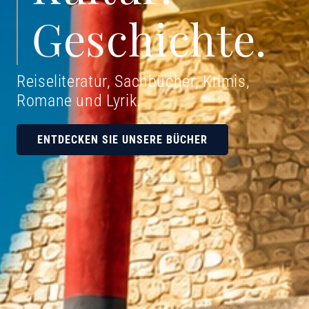
Geschichte.
Reiseliteratur, Sachbücher, Krimis,
Romane und Lyrik
.
ENTDECKEN SIE UNSERE BÜCHER