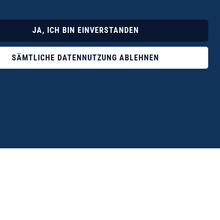
Lyrik
Fotoband
JA, ICH BIN EINVERSTANDEN
SÄMTLICHE DATENNUTZUNG ABLEHNEN
ophile ist der Verlag Dr. Thomas Balistier mit
ngen zum unerschöpflichen Thema Kreta.“
eführer hrsg. vom Michael Müller Verlag, 20. Auflage, 2015