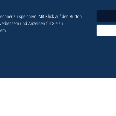
Krimi
Roman
chner zu speichern. Mit Klick auf den Button
 verbessern und Anzeigen für Sie zu
ern.
ezialisiert. Im
„Eine Fundgrube für Kret
e und Lyrik. Viele der
stetigen Neuerscheinu
schen Besatzungszeit
Eberhard Fohrer: Kreta Reis
9