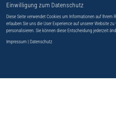
Einwilligung zum Datenschutz
Reiseberichte aus
Reihe Sedones
Hellas
Diese Seite verwendet Cookies um Informationen auf Ihrem Re
erlauben Sie uns die User Experience auf unserer Website zu
personalisieren. Sie können diese Entscheidung jederzeit änd
„Der Verlag Dr. Thomas Balistier hat sich auf Kreta sp
Impressum
|
Datenschutz
Programm sind Sachbücher, aber auch Krimis, Roman
Sachbücher der Reihe Sedones widmen sich der deut
1941 - 44.“
Andreas Schneider: Kreta. Dumont Reise-Taschenbuch, 201