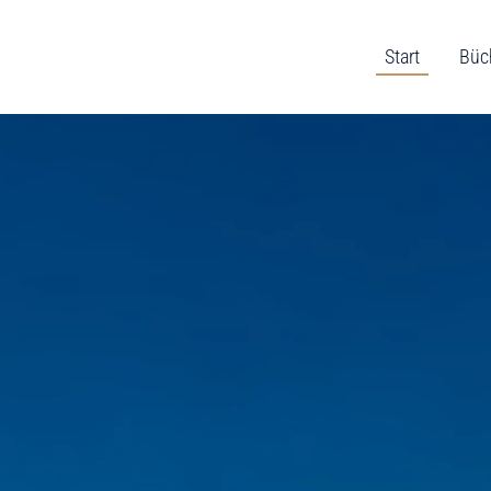
Start
Büc