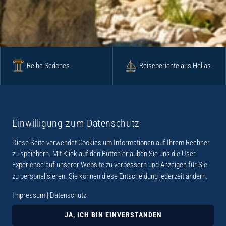
Reihe Sedones
Reiseberichte aus Hellas
Krimi
Roman
Einwilligung zum Datenschutz
Diese Seite verwendet Cookies um Informationen auf Ihrem Rechner
Lyrik
Fotoband
zu speichern. Mit Klick auf den Button erlauben Sie uns die User
Experience auf unserer Website zu verbessern und Anzeigen für Sie
zu personalisieren. Sie können diese Entscheidung jederzeit ändern.
Impressum
|
Datenschutz
„Der Verlag Dr. Thomas Balistier hat sich auf
Kreta spezialisiert. Im Programm sind
JA, ICH BIN EINVERSTANDEN