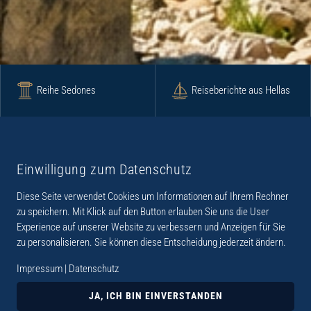
Reihe Sedones
Reiseberichte aus Hellas
Krimi
Roman
Einwilligung zum Datenschutz
Diese Seite verwendet Cookies um Informationen auf Ihrem Rechner
Lyrik
Fotoband
zu speichern. Mit Klick auf den Button erlauben Sie uns die User
Experience auf unserer Website zu verbessern und Anzeigen für Sie
zu personalisieren. Sie können diese Entscheidung jederzeit ändern.
Impressum
|
Datenschutz
„Der Verlag Dr. Thomas Balistier hat sich auf
Kreta spezialisiert. Im Programm sind
JA, ICH BIN EINVERSTANDEN