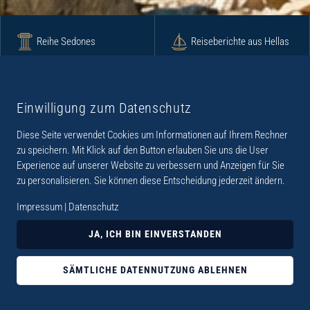
Reihe Sedones
Reiseberichte aus Hellas
Krimi
Roman
Einwilligung zum Datenschutz
Diese Seite verwendet Cookies um Informationen auf Ihrem Rechner
Lyrik
Fotoband
zu speichern. Mit Klick auf den Button erlauben Sie uns die User
Experience auf unserer Website zu verbessern und Anzeigen für Sie
zu personalisieren. Sie können diese Entscheidung jederzeit ändern.
Impressum
|
Datenschutz
„Der Verlag Dr. Thomas Balistier hat sich auf
JA, ICH BIN EINVERSTANDEN
Kreta spezialisiert. Im Programm sind
Sachbücher, aber auch Krimis, Romane und
SÄMTLICHE DATENNUTZUNG ABLEHNEN
Lyrik. Viele der Sachbücher der Reihe Sedones
widmen sich der deutschen Besatzungszeit 1941 -