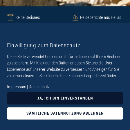
Reihe Sedones
Reiseberichte aus Hellas
Krimi
Roman
Einwilligung zum Datenschutz
Diese Seite verwendet Cookies um Informationen auf Ihrem Rechner
Lyrik
Fotoband
zu speichern. Mit Klick auf den Button erlauben Sie uns die User
Experience auf unserer Website zu verbessern und Anzeigen für Sie
zu personalisieren. Sie können diese Entscheidung jederzeit ändern.
Impressum
|
Datenschutz
„Der Verlag Dr. Thomas Balistier hat sich auf
JA, ICH BIN EINVERSTANDEN
Kreta spezialisiert. Im Programm sind
Sachbücher, aber auch Krimis, Romane und
SÄMTLICHE DATENNUTZUNG ABLEHNEN
Lyrik. Viele der Sachbücher der Reihe Sedones
widmen sich der deutschen Besatzungszeit 1941 -