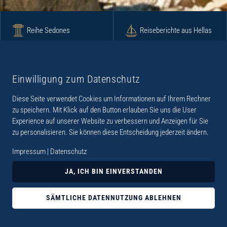
Reihe Sedones
Reiseberichte aus Hellas
Krimi
Roman
Einwilligung zum Datenschutz
Diese Seite verwendet Cookies um Informationen auf Ihrem Rechner
Lyrik
Fotoband
zu speichern. Mit Klick auf den Button erlauben Sie uns die User
Experience auf unserer Website zu verbessern und Anzeigen für Sie
zu personalisieren. Sie können diese Entscheidung jederzeit ändern.
Impressum
|
Datenschutz
„Der Verlag Dr. Thomas Balistier hat sich auf
JA, ICH BIN EINVERSTANDEN
Kreta spezialisiert. Im Programm sind
Sachbücher, aber auch Krimis, Romane und
SÄMTLICHE DATENNUTZUNG ABLEHNEN
Lyrik. Viele der Sachbücher der Reihe Sedones
widmen sich der deutschen Besatzungszeit 1941 -