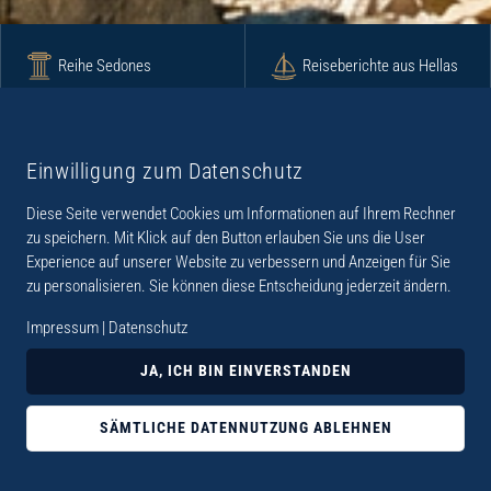
Reihe Sedones
Reiseberichte aus Hellas
Krimi
Roman
Einwilligung zum Datenschutz
Diese Seite verwendet Cookies um Informationen auf Ihrem Rechner
Lyrik
Fotoband
zu speichern. Mit Klick auf den Button erlauben Sie uns die User
Experience auf unserer Website zu verbessern und Anzeigen für Sie
zu personalisieren. Sie können diese Entscheidung jederzeit ändern.
Impressum
|
Datenschutz
„Der Verlag Dr. Thomas Balistier hat sich auf
JA, ICH BIN EINVERSTANDEN
Kreta spezialisiert. Im Programm sind
Sachbücher, aber auch Krimis, Romane und
SÄMTLICHE DATENNUTZUNG ABLEHNEN
Lyrik. Viele der Sachbücher der Reihe Sedones
widmen sich der deutschen Besatzungszeit 1941 -