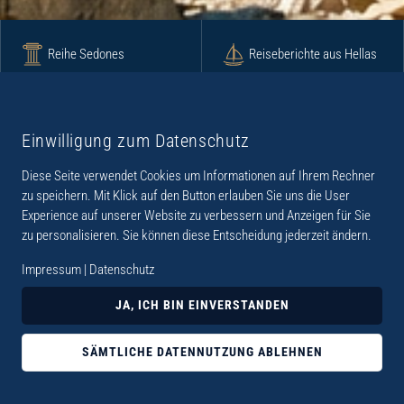
Reihe Sedones
Reiseberichte aus Hellas
Krimi
Roman
Einwilligung zum Datenschutz
Diese Seite verwendet Cookies um Informationen auf Ihrem Rechner
Lyrik
Fotoband
zu speichern. Mit Klick auf den Button erlauben Sie uns die User
Experience auf unserer Website zu verbessern und Anzeigen für Sie
zu personalisieren. Sie können diese Entscheidung jederzeit ändern.
Impressum
|
Datenschutz
„Der Verlag Dr. Thomas Balistier hat sich auf
JA, ICH BIN EINVERSTANDEN
Kreta spezialisiert. Im Programm sind
Sachbücher, aber auch Krimis, Romane und
SÄMTLICHE DATENNUTZUNG ABLEHNEN
Lyrik. Viele der Sachbücher der Reihe Sedones
widmen sich der deutschen Besatzungszeit 1941 -