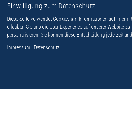
Einwilligung zum Datenschutz
Reiseberichte aus
Reihe Sedones
Hellas
Diese Seite verwendet Cookies um Informationen auf Ihrem Re
erlauben Sie uns die User Experience auf unserer Website zu
personalisieren. Sie können diese Entscheidung jederzeit änd
„Der Verlag Dr. Thomas Balistier hat sich auf Kreta sp
Impressum
|
Datenschutz
Programm sind Sachbücher, aber auch Krimis, Roman
Sachbücher der Reihe Sedones widmen sich der deut
1941 - 44.“
Andreas Schneider: Kreta. Dumont Reise-Taschenbuch, 201