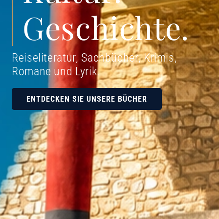
Geschichte.
Reiseliteratur, Sachbücher, Krimis,
Romane und Lyrik
.
ENTDECKEN SIE UNSERE BÜCHER