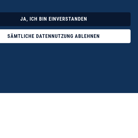
Lyrik
Fotoband
JA, ICH BIN EINVERSTANDEN
SÄMTLICHE DATENNUTZUNG ABLEHNEN
ophile ist der Verlag Dr. Thomas Balistier mit
ngen zum unerschöpflichen Thema Kreta.“
eführer hrsg. vom Michael Müller Verlag, 20. Auflage, 2015