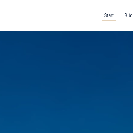
Start
Büc