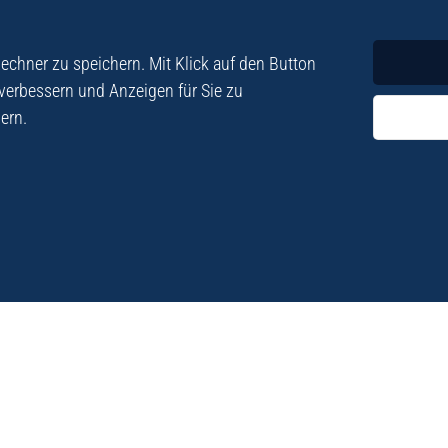
Krimi
Roman
chner zu speichern. Mit Klick auf den Button
 verbessern und Anzeigen für Sie zu
ern.
ezialisiert. Im
„Eine Fundgrube für Kret
e und Lyrik. Viele der
stetigen Neuerscheinu
schen Besatzungszeit
Eberhard Fohrer: Kreta Reis
9