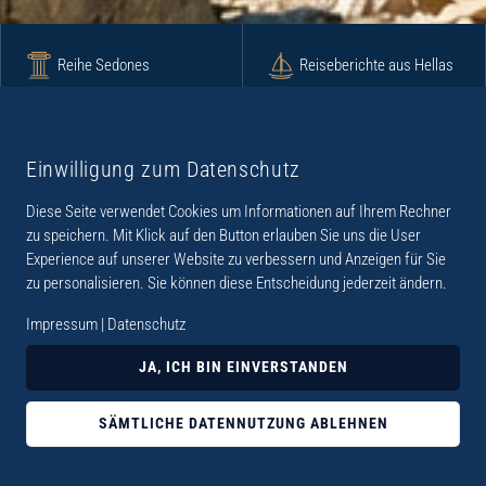
Reihe Sedones
Reiseberichte aus Hellas
Krimi
Roman
Einwilligung zum Datenschutz
Diese Seite verwendet Cookies um Informationen auf Ihrem Rechner
Lyrik
Fotoband
zu speichern. Mit Klick auf den Button erlauben Sie uns die User
Experience auf unserer Website zu verbessern und Anzeigen für Sie
zu personalisieren. Sie können diese Entscheidung jederzeit ändern.
Impressum
|
Datenschutz
„Der Verlag Dr. Thomas Balistier hat sich auf
JA, ICH BIN EINVERSTANDEN
Kreta spezialisiert. Im Programm sind
Sachbücher, aber auch Krimis, Romane und
SÄMTLICHE DATENNUTZUNG ABLEHNEN
Lyrik. Viele der Sachbücher der Reihe Sedones
widmen sich der deutschen Besatzungszeit 1941 -