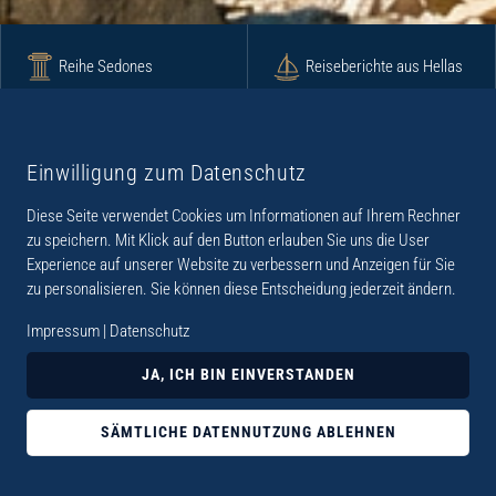
Reihe Sedones
Reiseberichte aus Hellas
Krimi
Roman
Einwilligung zum Datenschutz
Diese Seite verwendet Cookies um Informationen auf Ihrem Rechner
Lyrik
Fotoband
zu speichern. Mit Klick auf den Button erlauben Sie uns die User
Experience auf unserer Website zu verbessern und Anzeigen für Sie
zu personalisieren. Sie können diese Entscheidung jederzeit ändern.
Impressum
|
Datenschutz
„Der Verlag Dr. Thomas Balistier hat sich auf
JA, ICH BIN EINVERSTANDEN
Kreta spezialisiert. Im Programm sind
Sachbücher, aber auch Krimis, Romane und
SÄMTLICHE DATENNUTZUNG ABLEHNEN
Lyrik. Viele der Sachbücher der Reihe Sedones
widmen sich der deutschen Besatzungszeit 1941 -