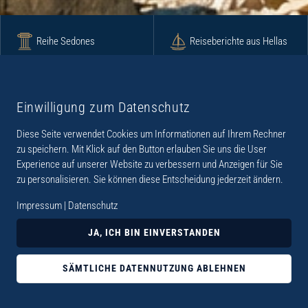
Reihe Sedones
Reiseberichte aus Hellas
Krimi
Roman
Einwilligung zum Datenschutz
Diese Seite verwendet Cookies um Informationen auf Ihrem Rechner
Lyrik
Fotoband
zu speichern. Mit Klick auf den Button erlauben Sie uns die User
Experience auf unserer Website zu verbessern und Anzeigen für Sie
zu personalisieren. Sie können diese Entscheidung jederzeit ändern.
Impressum
|
Datenschutz
„Der Verlag Dr. Thomas Balistier hat sich auf
JA, ICH BIN EINVERSTANDEN
Kreta spezialisiert. Im Programm sind
Sachbücher, aber auch Krimis, Romane und
SÄMTLICHE DATENNUTZUNG ABLEHNEN
Lyrik. Viele der Sachbücher der Reihe Sedones
widmen sich der deutschen Besatzungszeit 1941 -