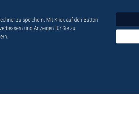
Krimi
Roman
chner zu speichern. Mit Klick auf den Button
 verbessern und Anzeigen für Sie zu
ern.
ezialisiert. Im
„Eine Fundgrube für Kret
e und Lyrik. Viele der
stetigen Neuerscheinu
schen Besatzungszeit
Eberhard Fohrer: Kreta Reis
9