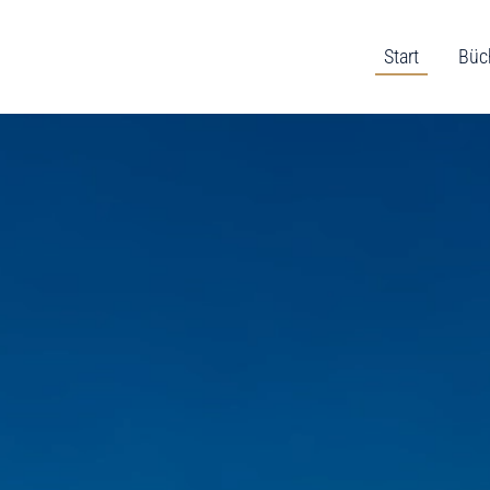
Start
Büc