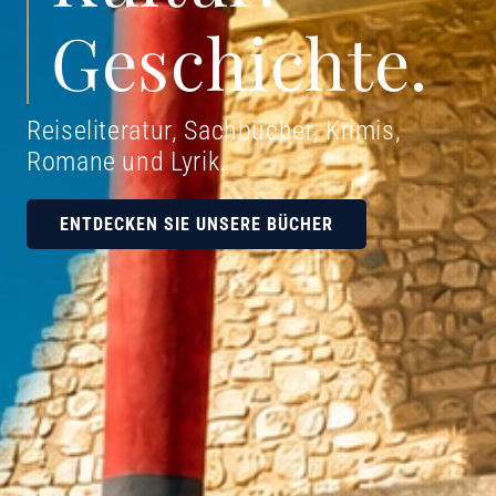
Geschichte.
Reiseliteratur, Sachbücher, Krimis,
Romane und Lyrik
.
ENTDECKEN SIE UNSERE BÜCHER