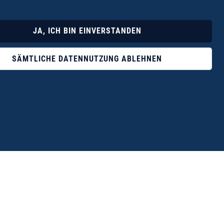
Lyrik
Fotoband
JA, ICH BIN EINVERSTANDEN
SÄMTLICHE DATENNUTZUNG ABLEHNEN
ophile ist der Verlag Dr. Thomas Balistier mit
ngen zum unerschöpflichen Thema Kreta.“
eführer hrsg. vom Michael Müller Verlag, 20. Auflage, 2015