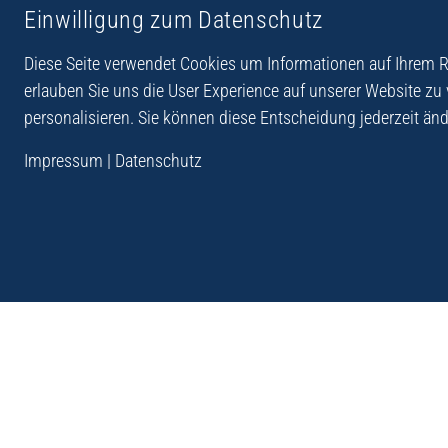
Einwilligung zum Datenschutz
Reiseberichte aus
Reihe Sedones
Hellas
Diese Seite verwendet Cookies um Informationen auf Ihrem Re
erlauben Sie uns die User Experience auf unserer Website zu
personalisieren. Sie können diese Entscheidung jederzeit änd
„Der Verlag Dr. Thomas Balistier hat sich auf Kreta sp
Impressum
|
Datenschutz
Programm sind Sachbücher, aber auch Krimis, Roman
Sachbücher der Reihe Sedones widmen sich der deut
1941 - 44.“
Andreas Schneider: Kreta. Dumont Reise-Taschenbuch, 201