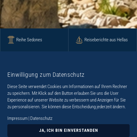
Reihe Sedones
Reiseberichte aus Hellas
Krimi
Roman
Einwilligung zum Datenschutz
Diese Seite verwendet Cookies um Informationen auf Ihrem Rechner
Lyrik
Fotoband
zu speichern. Mit Klick auf den Button erlauben Sie uns die User
Experience auf unserer Website zu verbessern und Anzeigen für Sie
zu personalisieren. Sie können diese Entscheidung jederzeit ändern.
Impressum
|
Datenschutz
„Der Verlag Dr. Thomas Balistier hat sich auf
Kreta spezialisiert. Im Programm sind
JA, ICH BIN EINVERSTANDEN