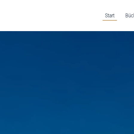
Start
Büc