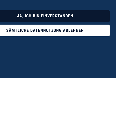
Lyrik
Fotoband
JA, ICH BIN EINVERSTANDEN
SÄMTLICHE DATENNUTZUNG ABLEHNEN
ophile ist der Verlag Dr. Thomas Balistier mit
ngen zum unerschöpflichen Thema Kreta.“
eführer hrsg. vom Michael Müller Verlag, 20. Auflage, 2015