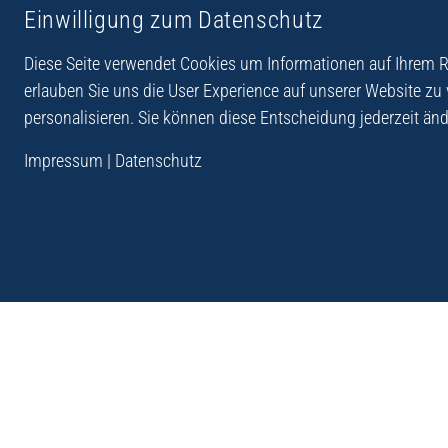
Einwilligung zum Datenschutz
Reiseberichte aus
Reihe Sedones
Hellas
Diese Seite verwendet Cookies um Informationen auf Ihrem Re
erlauben Sie uns die User Experience auf unserer Website zu
personalisieren. Sie können diese Entscheidung jederzeit änd
„Der Verlag Dr. Thomas Balistier hat sich auf Kreta sp
Impressum
|
Datenschutz
Programm sind Sachbücher, aber auch Krimis, Roman
Sachbücher der Reihe Sedones widmen sich der deut
1941 - 44.“
Andreas Schneider: Kreta. Dumont Reise-Taschenbuch, 201