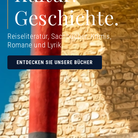
Geschichte.
Reiseliteratur, Sachbücher, Krimis,
Romane und Lyrik
.
ENTDECKEN SIE UNSERE BÜCHER