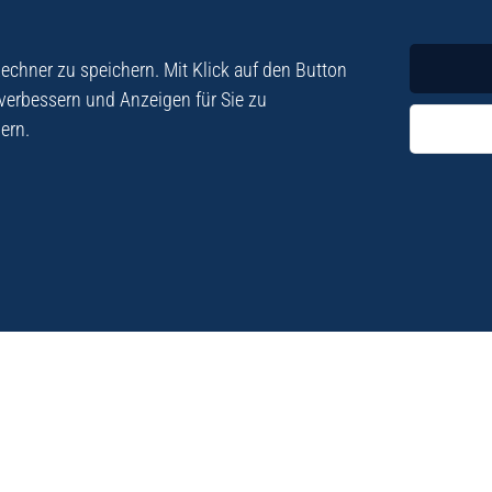
Krimi
Roman
chner zu speichern. Mit Klick auf den Button
 verbessern und Anzeigen für Sie zu
ern.
ezialisiert. Im
„Eine Fundgrube für Kret
e und Lyrik. Viele der
stetigen Neuerscheinu
schen Besatzungszeit
Eberhard Fohrer: Kreta Reis
9