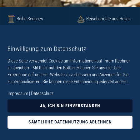
Reihe Sedones
Reiseberichte aus Hellas
Krimi
Roman
Einwilligung zum Datenschutz
Diese Seite verwendet Cookies um Informationen auf Ihrem Rechner
Lyrik
Fotoband
zu speichern. Mit Klick auf den Button erlauben Sie uns die User
Experience auf unserer Website zu verbessern und Anzeigen für Sie
zu personalisieren. Sie können diese Entscheidung jederzeit ändern.
Impressum
|
Datenschutz
„Der Verlag Dr. Thomas Balistier hat sich auf
JA, ICH BIN EINVERSTANDEN
Kreta spezialisiert. Im Programm sind
Sachbücher, aber auch Krimis, Romane und
SÄMTLICHE DATENNUTZUNG ABLEHNEN
Lyrik. Viele der Sachbücher der Reihe Sedones
widmen sich der deutschen Besatzungszeit 1941 -