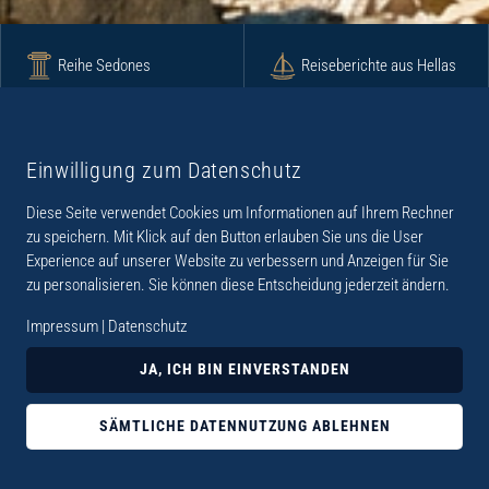
Reihe Sedones
Reiseberichte aus Hellas
Krimi
Roman
Einwilligung zum Datenschutz
Diese Seite verwendet Cookies um Informationen auf Ihrem Rechner
Lyrik
Fotoband
zu speichern. Mit Klick auf den Button erlauben Sie uns die User
Experience auf unserer Website zu verbessern und Anzeigen für Sie
zu personalisieren. Sie können diese Entscheidung jederzeit ändern.
Impressum
|
Datenschutz
„Der Verlag Dr. Thomas Balistier hat sich auf
JA, ICH BIN EINVERSTANDEN
Kreta spezialisiert. Im Programm sind
Sachbücher, aber auch Krimis, Romane und
SÄMTLICHE DATENNUTZUNG ABLEHNEN
Lyrik. Viele der Sachbücher der Reihe Sedones
widmen sich der deutschen Besatzungszeit 1941 -