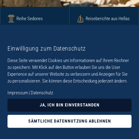
Reihe Sedones
Reiseberichte aus Hellas
Krimi
Roman
Einwilligung zum Datenschutz
Diese Seite verwendet Cookies um Informationen auf Ihrem Rechner
Lyrik
Fotoband
zu speichern. Mit Klick auf den Button erlauben Sie uns die User
Experience auf unserer Website zu verbessern und Anzeigen für Sie
zu personalisieren. Sie können diese Entscheidung jederzeit ändern.
Impressum
|
Datenschutz
„Der Verlag Dr. Thomas Balistier hat sich auf
JA, ICH BIN EINVERSTANDEN
Kreta spezialisiert. Im Programm sind
Sachbücher, aber auch Krimis, Romane und
SÄMTLICHE DATENNUTZUNG ABLEHNEN
Lyrik. Viele der Sachbücher der Reihe Sedones
widmen sich der deutschen Besatzungszeit 1941 -