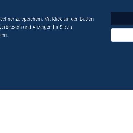
Krimi
Roman
chner zu speichern. Mit Klick auf den Button
 verbessern und Anzeigen für Sie zu
ern.
ezialisiert. Im
„Eine Fundgrube für Kret
e und Lyrik. Viele der
stetigen Neuerscheinu
schen Besatzungszeit
Eberhard Fohrer: Kreta Reis
9