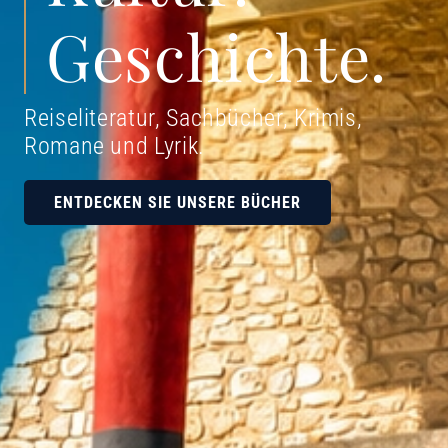
Geschichte.
Reiseliteratur, Sachbücher, Krimis,
Romane und Lyrik
.
ENTDECKEN SIE UNSERE BÜCHER