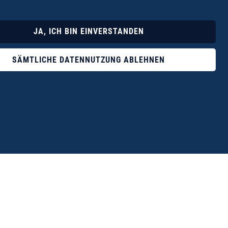
Lyrik
Fotoband
JA, ICH BIN EINVERSTANDEN
SÄMTLICHE DATENNUTZUNG ABLEHNEN
ophile ist der Verlag Dr. Thomas Balistier mit
ngen zum unerschöpflichen Thema Kreta.“
eführer hrsg. vom Michael Müller Verlag, 20. Auflage, 2015