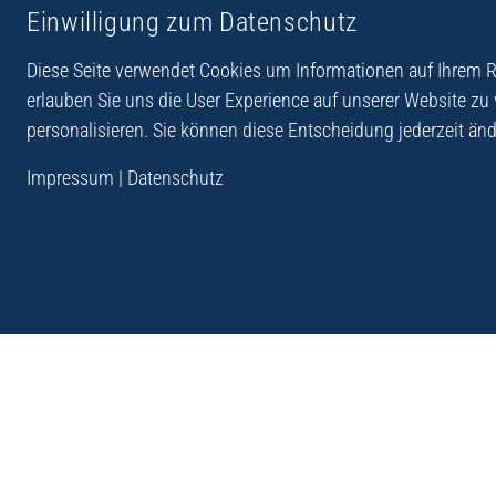
Einwilligung zum Datenschutz
Reiseberichte aus
Reihe Sedones
Hellas
Diese Seite verwendet Cookies um Informationen auf Ihrem Re
erlauben Sie uns die User Experience auf unserer Website zu
personalisieren. Sie können diese Entscheidung jederzeit änd
„Der Verlag Dr. Thomas Balistier hat sich auf Kreta sp
Impressum
|
Datenschutz
Programm sind Sachbücher, aber auch Krimis, Roman
Sachbücher der Reihe Sedones widmen sich der deut
1941 - 44.“
Andreas Schneider: Kreta. Dumont Reise-Taschenbuch, 201