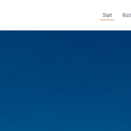
Start
Büc