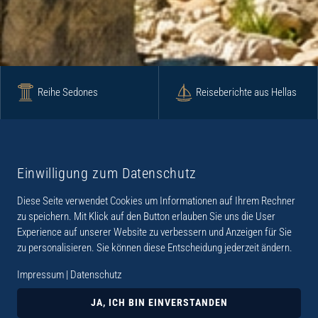
Reihe Sedones
Reiseberichte aus Hellas
Krimi
Roman
Einwilligung zum Datenschutz
Diese Seite verwendet Cookies um Informationen auf Ihrem Rechner
Lyrik
Fotoband
zu speichern. Mit Klick auf den Button erlauben Sie uns die User
Experience auf unserer Website zu verbessern und Anzeigen für Sie
zu personalisieren. Sie können diese Entscheidung jederzeit ändern.
Impressum
|
Datenschutz
„Der Verlag Dr. Thomas Balistier hat sich auf
Kreta spezialisiert. Im Programm sind
JA, ICH BIN EINVERSTANDEN