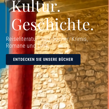
Kultur.
Geschichte.
Reiseliteratur, Sachbücher, Krimis,
Romane und Lyrik
.
ENTDECKEN SIE UNSERE BÜCHER