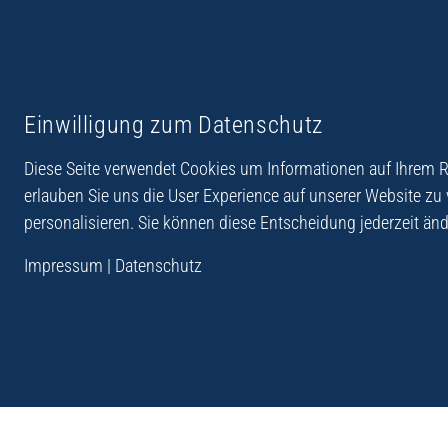
Reiseberichte aus
Reihe Sedones
Einwilligung zum Datenschutz
Hellas
Diese Seite verwendet Cookies um Informationen auf Ihrem Re
erlauben Sie uns die User Experience auf unserer Website zu
personalisieren. Sie können diese Entscheidung jederzeit änd
„Der Verlag Dr. Thomas Balistier hat sich auf Kreta sp
Impressum
|
Datenschutz
Programm sind Sachbücher, aber auch Krimis, Roman
Sachbücher der Reihe Sedones widmen sich der deut
1941 - 44.“
Andreas Schneider: Kreta. Dumont Reise-Taschenbuch, 201