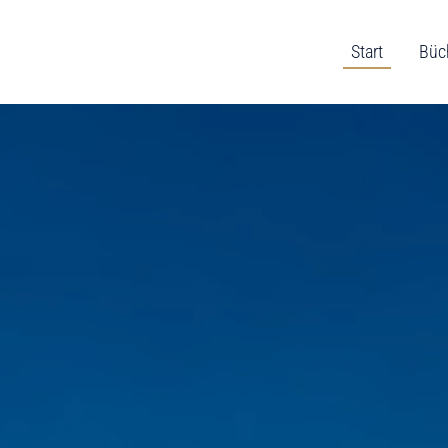
Start
Büc