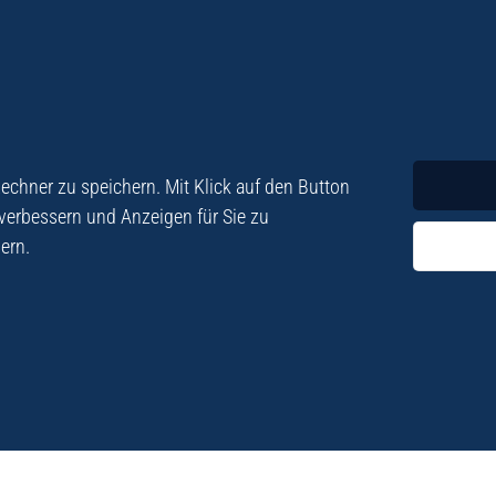
Krimi
Roman
chner zu speichern. Mit Klick auf den Button
 verbessern und Anzeigen für Sie zu
ern.
ezialisiert. Im
„Eine Fundgrube für Kret
e und Lyrik. Viele der
stetigen Neuerscheinu
schen Besatzungszeit
Eberhard Fohrer: Kreta Reis
9