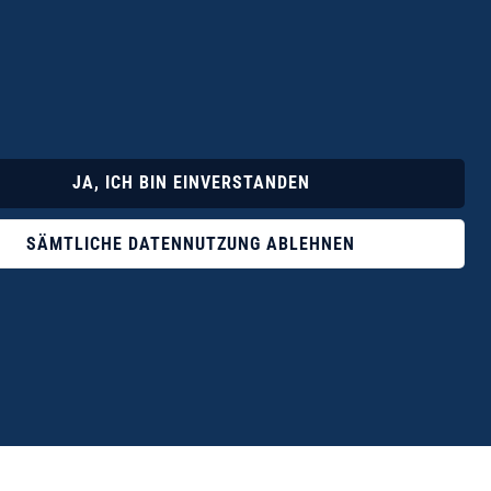
Lyrik
Fotoband
JA, ICH BIN EINVERSTANDEN
SÄMTLICHE DATENNUTZUNG ABLEHNEN
ophile ist der Verlag Dr. Thomas Balistier mit
ngen zum unerschöpflichen Thema Kreta.“
eführer hrsg. vom Michael Müller Verlag, 20. Auflage, 2015