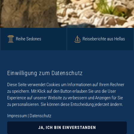
Reihe Sedones
Reiseberichte aus Hellas
Krimi
Roman
Einwilligung zum Datenschutz
Diese Seite verwendet Cookies um Informationen auf Ihrem Rechner
Lyrik
Fotoband
zu speichern. Mit Klick auf den Button erlauben Sie uns die User
Experience auf unserer Website zu verbessern und Anzeigen für Sie
zu personalisieren. Sie können diese Entscheidung jederzeit ändern.
Impressum
|
Datenschutz
„Der Verlag Dr. Thomas Balistier hat sich auf
Kreta spezialisiert. Im Programm sind
JA, ICH BIN EINVERSTANDEN