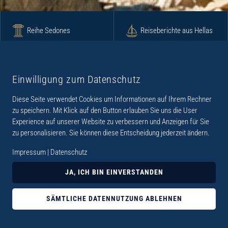
Reihe Sedones
Reiseberichte aus Hellas
Krimi
Roman
Einwilligung zum Datenschutz
Diese Seite verwendet Cookies um Informationen auf Ihrem Rechner
Lyrik
Fotoband
zu speichern. Mit Klick auf den Button erlauben Sie uns die User
Experience auf unserer Website zu verbessern und Anzeigen für Sie
zu personalisieren. Sie können diese Entscheidung jederzeit ändern.
Impressum
|
Datenschutz
„Der Verlag Dr. Thomas Balistier hat sich auf
JA, ICH BIN EINVERSTANDEN
Kreta spezialisiert. Im Programm sind
Sachbücher, aber auch Krimis, Romane und
SÄMTLICHE DATENNUTZUNG ABLEHNEN
Lyrik. Viele der Sachbücher der Reihe Sedones
widmen sich der deutschen Besatzungszeit 1941 -