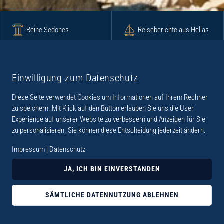
Reihe Sedones
Reiseberichte aus Hellas
Krimi
Roman
Einwilligung zum Datenschutz
Diese Seite verwendet Cookies um Informationen auf Ihrem Rechner
Lyrik
Fotoband
zu speichern. Mit Klick auf den Button erlauben Sie uns die User
Experience auf unserer Website zu verbessern und Anzeigen für Sie
zu personalisieren. Sie können diese Entscheidung jederzeit ändern.
Impressum
|
Datenschutz
„Der Verlag Dr. Thomas Balistier hat sich auf
JA, ICH BIN EINVERSTANDEN
Kreta spezialisiert. Im Programm sind
Sachbücher, aber auch Krimis, Romane und
SÄMTLICHE DATENNUTZUNG ABLEHNEN
Lyrik. Viele der Sachbücher der Reihe Sedones
widmen sich der deutschen Besatzungszeit 1941 -