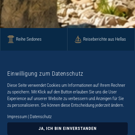
Reihe Sedones
Reiseberichte aus Hellas
Krimi
Roman
Einwilligung zum Datenschutz
Diese Seite verwendet Cookies um Informationen auf Ihrem Rechner
Lyrik
Fotoband
zu speichern. Mit Klick auf den Button erlauben Sie uns die User
Experience auf unserer Website zu verbessern und Anzeigen für Sie
zu personalisieren. Sie können diese Entscheidung jederzeit ändern.
Impressum
|
Datenschutz
„Der Verlag Dr. Thomas Balistier hat sich auf
Kreta spezialisiert. Im Programm sind
JA, ICH BIN EINVERSTANDEN