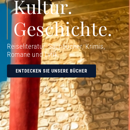
Kultur.
Geschichte.
Reiseliteratur, Sachbücher, Krimis,
Romane und Lyrik
.
ENTDECKEN SIE UNSERE BÜCHER