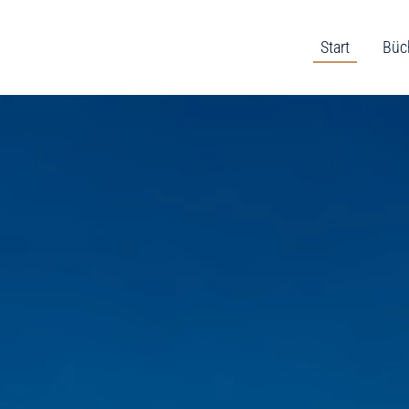
Start
Büc