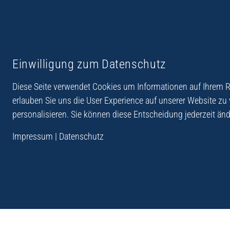
Reiseberichte aus
Reihe Sedones
Einwilligung zum Datenschutz
Hellas
Diese Seite verwendet Cookies um Informationen auf Ihrem Re
erlauben Sie uns die User Experience auf unserer Website zu
personalisieren. Sie können diese Entscheidung jederzeit änd
„Der Verlag Dr. Thomas Balistier hat sich auf Kreta sp
Impressum
|
Datenschutz
Programm sind Sachbücher, aber auch Krimis, Roman
Sachbücher der Reihe Sedones widmen sich der deut
1941 - 44.“
Andreas Schneider: Kreta. Dumont Reise-Taschenbuch, 201