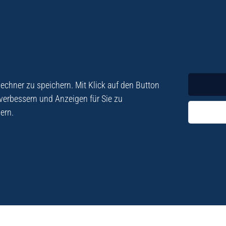
Krimi
Roman
chner zu speichern. Mit Klick auf den Button
 verbessern und Anzeigen für Sie zu
ern.
ezialisiert. Im
„Eine Fundgrube für Kret
e und Lyrik. Viele der
stetigen Neuerscheinu
schen Besatzungszeit
Eberhard Fohrer: Kreta Reis
9