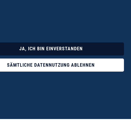
Lyrik
Fotoband
JA, ICH BIN EINVERSTANDEN
SÄMTLICHE DATENNUTZUNG ABLEHNEN
ophile ist der Verlag Dr. Thomas Balistier mit
ngen zum unerschöpflichen Thema Kreta.“
eführer hrsg. vom Michael Müller Verlag, 20. Auflage, 2015