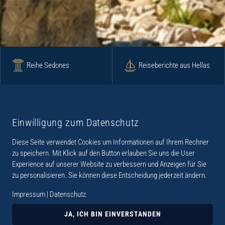
Reihe Sedones
Reiseberichte aus Hellas
Krimi
Roman
Einwilligung zum Datenschutz
Diese Seite verwendet Cookies um Informationen auf Ihrem Rechner
Lyrik
Fotoband
zu speichern. Mit Klick auf den Button erlauben Sie uns die User
Experience auf unserer Website zu verbessern und Anzeigen für Sie
zu personalisieren. Sie können diese Entscheidung jederzeit ändern.
Impressum
|
Datenschutz
„Der Verlag Dr. Thomas Balistier hat sich auf
Kreta spezialisiert. Im Programm sind
JA, ICH BIN EINVERSTANDEN