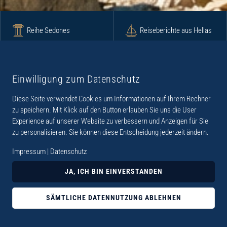
Reihe Sedones
Reiseberichte aus Hellas
Krimi
Roman
Einwilligung zum Datenschutz
Diese Seite verwendet Cookies um Informationen auf Ihrem Rechner
Lyrik
Fotoband
zu speichern. Mit Klick auf den Button erlauben Sie uns die User
Experience auf unserer Website zu verbessern und Anzeigen für Sie
zu personalisieren. Sie können diese Entscheidung jederzeit ändern.
Impressum
|
Datenschutz
„Der Verlag Dr. Thomas Balistier hat sich auf
JA, ICH BIN EINVERSTANDEN
Kreta spezialisiert. Im Programm sind
Sachbücher, aber auch Krimis, Romane und
SÄMTLICHE DATENNUTZUNG ABLEHNEN
Lyrik. Viele der Sachbücher der Reihe Sedones
widmen sich der deutschen Besatzungszeit 1941 -