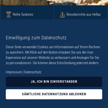
Reihe Sedones
Reiseberichte aus Hellas
Krimi
Roman
Einwilligung zum Datenschutz
Diese Seite verwendet Cookies um Informationen auf Ihrem Rechner
Lyrik
Fotoband
zu speichern. Mit Klick auf den Button erlauben Sie uns die User
Experience auf unserer Website zu verbessern und Anzeigen für Sie
zu personalisieren. Sie können diese Entscheidung jederzeit ändern.
Impressum
|
Datenschutz
„Der Verlag Dr. Thomas Balistier hat sich auf
JA, ICH BIN EINVERSTANDEN
Kreta spezialisiert. Im Programm sind
Sachbücher, aber auch Krimis, Romane und
SÄMTLICHE DATENNUTZUNG ABLEHNEN
Lyrik. Viele der Sachbücher der Reihe Sedones
widmen sich der deutschen Besatzungszeit 1941 -