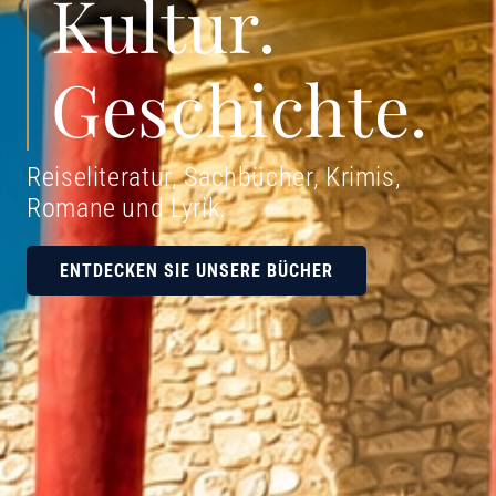
Kultur.
Geschichte.
Reiseliteratur, Sachbücher, Krimis,
Romane und Lyrik
.
ENTDECKEN SIE UNSERE BÜCHER