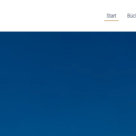
Start
Büc