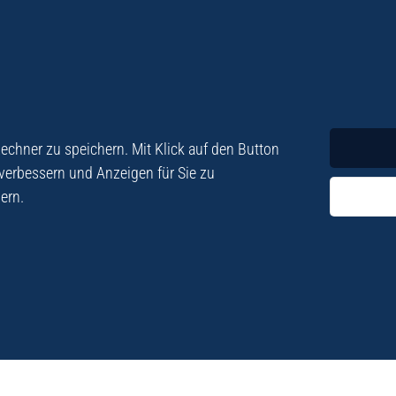
Krimi
Roman
chner zu speichern. Mit Klick auf den Button
 verbessern und Anzeigen für Sie zu
ern.
ezialisiert. Im
„Eine Fundgrube für Kret
e und Lyrik. Viele der
stetigen Neuerscheinu
schen Besatzungszeit
Eberhard Fohrer: Kreta Reis
9