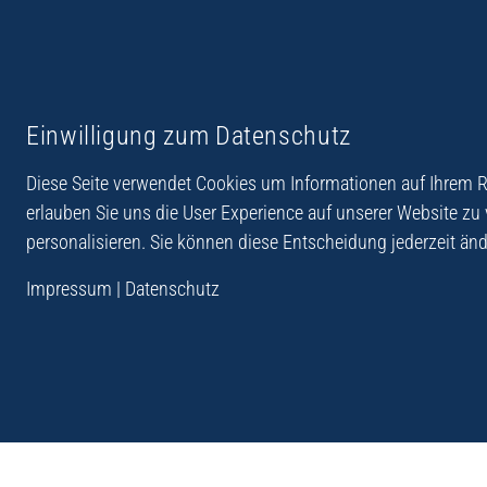
Reiseberichte aus
Reihe Sedones
Einwilligung zum Datenschutz
Hellas
Diese Seite verwendet Cookies um Informationen auf Ihrem Re
erlauben Sie uns die User Experience auf unserer Website zu
personalisieren. Sie können diese Entscheidung jederzeit änd
„Der Verlag Dr. Thomas Balistier hat sich auf Kreta sp
Impressum
|
Datenschutz
Programm sind Sachbücher, aber auch Krimis, Roman
Sachbücher der Reihe Sedones widmen sich der deut
1941 - 44.“
Andreas Schneider: Kreta. Dumont Reise-Taschenbuch, 201