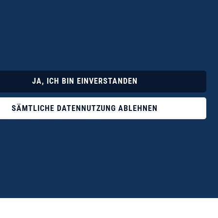
Lyrik
Fotoband
JA, ICH BIN EINVERSTANDEN
SÄMTLICHE DATENNUTZUNG ABLEHNEN
ophile ist der Verlag Dr. Thomas Balistier mit
ngen zum unerschöpflichen Thema Kreta.“
eführer hrsg. vom Michael Müller Verlag, 20. Auflage, 2015