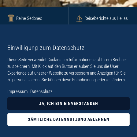
Reihe Sedones
Reiseberichte aus Hellas
Krimi
Roman
Einwilligung zum Datenschutz
Diese Seite verwendet Cookies um Informationen auf Ihrem Rechner
Lyrik
Fotoband
zu speichern. Mit Klick auf den Button erlauben Sie uns die User
Experience auf unserer Website zu verbessern und Anzeigen für Sie
zu personalisieren. Sie können diese Entscheidung jederzeit ändern.
Impressum
|
Datenschutz
„Der Verlag Dr. Thomas Balistier hat sich auf
JA, ICH BIN EINVERSTANDEN
Kreta spezialisiert. Im Programm sind
Sachbücher, aber auch Krimis, Romane und
SÄMTLICHE DATENNUTZUNG ABLEHNEN
Lyrik. Viele der Sachbücher der Reihe Sedones
widmen sich der deutschen Besatzungszeit 1941 -