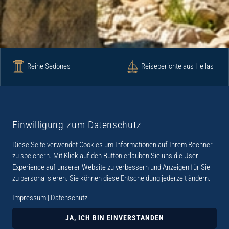
Reihe Sedones
Reiseberichte aus Hellas
Krimi
Roman
Einwilligung zum Datenschutz
Diese Seite verwendet Cookies um Informationen auf Ihrem Rechner
Lyrik
Fotoband
zu speichern. Mit Klick auf den Button erlauben Sie uns die User
Experience auf unserer Website zu verbessern und Anzeigen für Sie
zu personalisieren. Sie können diese Entscheidung jederzeit ändern.
Impressum
|
Datenschutz
„Der Verlag Dr. Thomas Balistier hat sich auf
Kreta spezialisiert. Im Programm sind
JA, ICH BIN EINVERSTANDEN