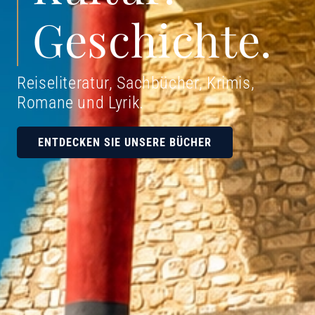
Geschichte.
Reiseliteratur, Sachbücher, Krimis,
Romane und Lyrik
.
ENTDECKEN SIE UNSERE BÜCHER