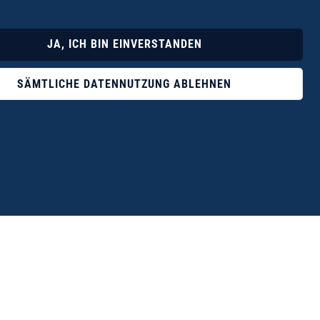
Lyrik
Fotoband
JA, ICH BIN EINVERSTANDEN
SÄMTLICHE DATENNUTZUNG ABLEHNEN
ophile ist der Verlag Dr. Thomas Balistier mit
ngen zum unerschöpflichen Thema Kreta.“
eführer hrsg. vom Michael Müller Verlag, 20. Auflage, 2015