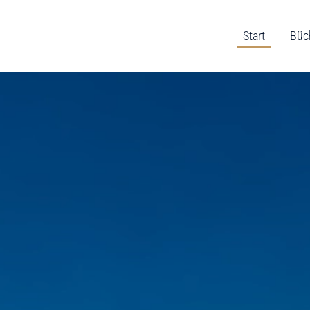
Start
Büc