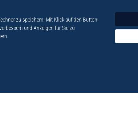
Krimi
Roman
chner zu speichern. Mit Klick auf den Button
 verbessern und Anzeigen für Sie zu
ern.
ezialisiert. Im
„Eine Fundgrube für Kret
e und Lyrik. Viele der
stetigen Neuerscheinu
schen Besatzungszeit
Eberhard Fohrer: Kreta Reis
9