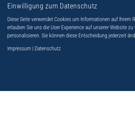
Einwilligung zum Datenschutz
Reiseberichte aus
Reihe Sedones
Hellas
Diese Seite verwendet Cookies um Informationen auf Ihrem Re
erlauben Sie uns die User Experience auf unserer Website zu
personalisieren. Sie können diese Entscheidung jederzeit änd
„Der Verlag Dr. Thomas Balistier hat sich auf Kreta sp
Impressum
|
Datenschutz
Programm sind Sachbücher, aber auch Krimis, Roman
Sachbücher der Reihe Sedones widmen sich der deut
1941 - 44.“
Andreas Schneider: Kreta. Dumont Reise-Taschenbuch, 201