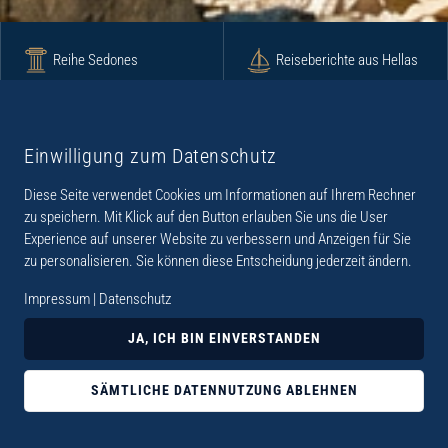
Reihe Sedones
Reiseberichte aus Hellas
Krimi
Roman
Einwilligung zum Datenschutz
Diese Seite verwendet Cookies um Informationen auf Ihrem Rechner
Lyrik
Fotoband
zu speichern. Mit Klick auf den Button erlauben Sie uns die User
Experience auf unserer Website zu verbessern und Anzeigen für Sie
zu personalisieren. Sie können diese Entscheidung jederzeit ändern.
Impressum
|
Datenschutz
„Der Verlag Dr. Thomas Balistier hat sich auf
JA, ICH BIN EINVERSTANDEN
Kreta spezialisiert. Im Programm sind
Sachbücher, aber auch Krimis, Romane und
SÄMTLICHE DATENNUTZUNG ABLEHNEN
Lyrik. Viele der Sachbücher der Reihe Sedones
widmen sich der deutschen Besatzungszeit 1941 -