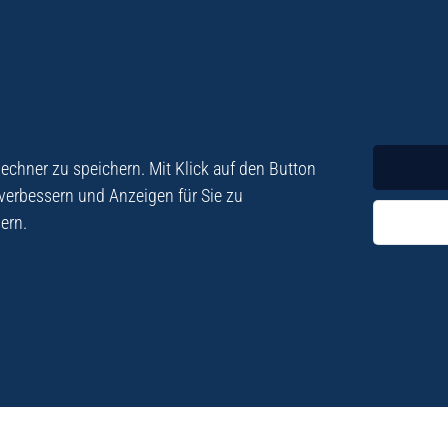
Krimi
Roman
chner zu speichern. Mit Klick auf den Button
 verbessern und Anzeigen für Sie zu
ern.
ezialisiert. Im
„Eine Fundgrube für Kret
e und Lyrik. Viele der
stetigen Neuerscheinu
schen Besatzungszeit
Eberhard Fohrer: Kreta Reis
9