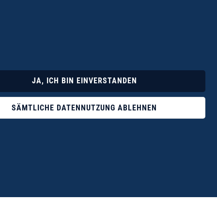
Lyrik
Fotoband
JA, ICH BIN EINVERSTANDEN
SÄMTLICHE DATENNUTZUNG ABLEHNEN
ophile ist der Verlag Dr. Thomas Balistier mit
ngen zum unerschöpflichen Thema Kreta.“
eführer hrsg. vom Michael Müller Verlag, 20. Auflage, 2015