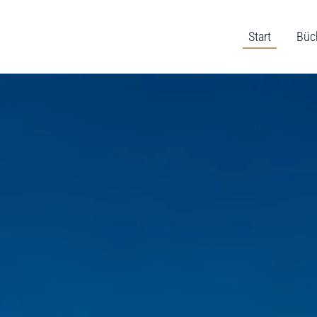
Start
Büc