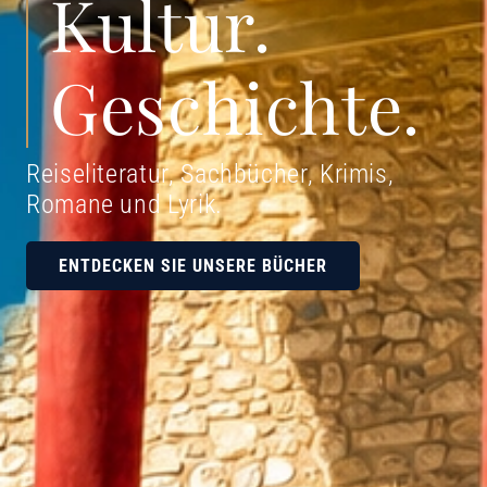
Kultur.
Geschichte.
Reiseliteratur, Sachbücher, Krimis,
Romane und Lyrik
.
ENTDECKEN SIE UNSERE BÜCHER