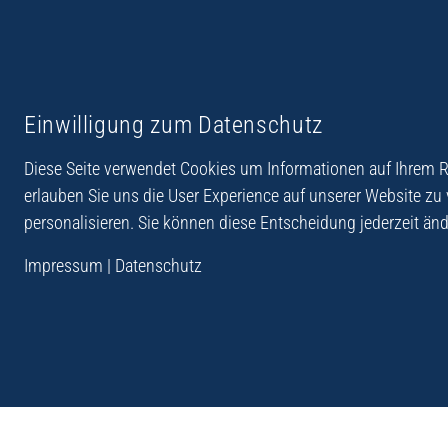
Reiseberichte aus
Reihe Sedones
Einwilligung zum Datenschutz
Hellas
Diese Seite verwendet Cookies um Informationen auf Ihrem Re
erlauben Sie uns die User Experience auf unserer Website zu
personalisieren. Sie können diese Entscheidung jederzeit änd
„Der Verlag Dr. Thomas Balistier hat sich auf Kreta sp
Impressum
|
Datenschutz
Programm sind Sachbücher, aber auch Krimis, Roman
Sachbücher der Reihe Sedones widmen sich der deut
1941 - 44.“
Andreas Schneider: Kreta. Dumont Reise-Taschenbuch, 201