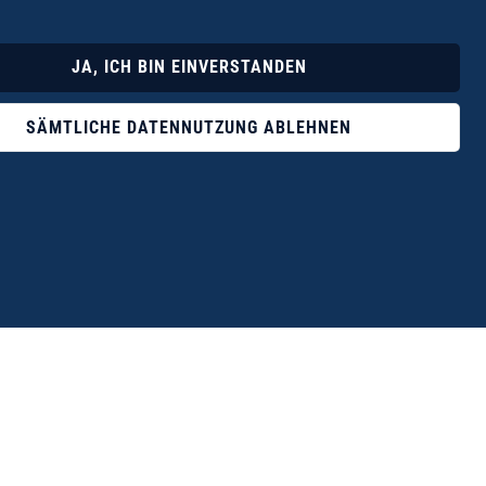
Lyrik
Fotoband
JA, ICH BIN EINVERSTANDEN
SÄMTLICHE DATENNUTZUNG ABLEHNEN
ophile ist der Verlag Dr. Thomas Balistier mit
ngen zum unerschöpflichen Thema Kreta.“
eführer hrsg. vom Michael Müller Verlag, 20. Auflage, 2015