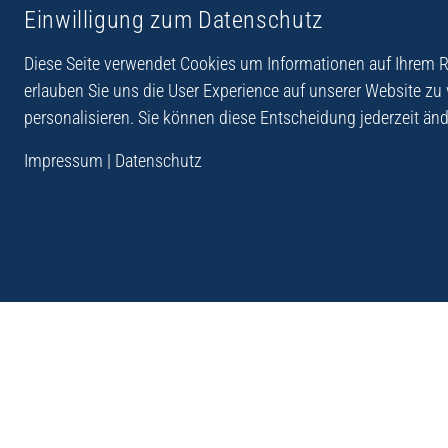
Einwilligung zum Datenschutz
Reiseberichte aus
Reihe Sedones
Hellas
Diese Seite verwendet Cookies um Informationen auf Ihrem Re
erlauben Sie uns die User Experience auf unserer Website zu
personalisieren. Sie können diese Entscheidung jederzeit änd
„Der Verlag Dr. Thomas Balistier hat sich auf Kreta sp
Impressum
|
Datenschutz
Programm sind Sachbücher, aber auch Krimis, Roman
Sachbücher der Reihe Sedones widmen sich der deut
1941 - 44.“
Andreas Schneider: Kreta. Dumont Reise-Taschenbuch, 201