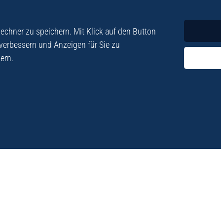
Krimi
Roman
chner zu speichern. Mit Klick auf den Button
 verbessern und Anzeigen für Sie zu
ern.
ezialisiert. Im
„Eine Fundgrube für Kret
e und Lyrik. Viele der
stetigen Neuerscheinu
schen Besatzungszeit
Eberhard Fohrer: Kreta Reis
9