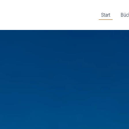
Start
Büc