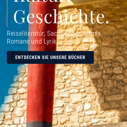
Geschichte.
Reiseliteratur, Sachbücher, Krimis,
Romane und Lyrik
.
ENTDECKEN SIE UNSERE BÜCHER