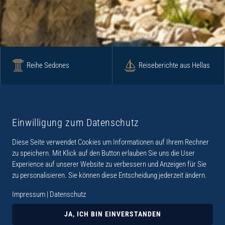
Reihe Sedones
Reiseberichte aus Hellas
Krimi
Roman
Einwilligung zum Datenschutz
Diese Seite verwendet Cookies um Informationen auf Ihrem Rechner
Lyrik
Fotoband
zu speichern. Mit Klick auf den Button erlauben Sie uns die User
Experience auf unserer Website zu verbessern und Anzeigen für Sie
zu personalisieren. Sie können diese Entscheidung jederzeit ändern.
Impressum
|
Datenschutz
„Der Verlag Dr. Thomas Balistier hat sich auf
Kreta spezialisiert. Im Programm sind
JA, ICH BIN EINVERSTANDEN