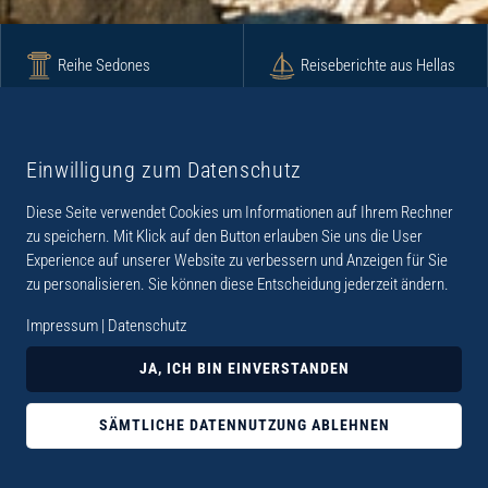
Reihe Sedones
Reiseberichte aus Hellas
Krimi
Roman
Einwilligung zum Datenschutz
Diese Seite verwendet Cookies um Informationen auf Ihrem Rechner
Lyrik
Fotoband
zu speichern. Mit Klick auf den Button erlauben Sie uns die User
Experience auf unserer Website zu verbessern und Anzeigen für Sie
zu personalisieren. Sie können diese Entscheidung jederzeit ändern.
Impressum
|
Datenschutz
„Der Verlag Dr. Thomas Balistier hat sich auf
JA, ICH BIN EINVERSTANDEN
Kreta spezialisiert. Im Programm sind
Sachbücher, aber auch Krimis, Romane und
SÄMTLICHE DATENNUTZUNG ABLEHNEN
Lyrik. Viele der Sachbücher der Reihe Sedones
widmen sich der deutschen Besatzungszeit 1941 -