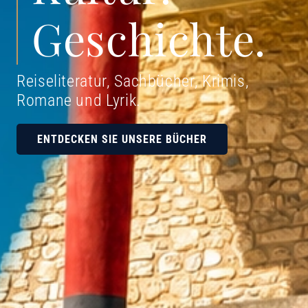
Geschichte.
Reiseliteratur, Sachbücher, Krimis,
Romane und Lyrik
.
ENTDECKEN SIE UNSERE BÜCHER