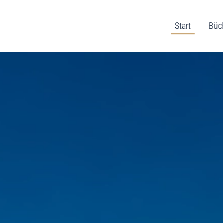
Start
Büc