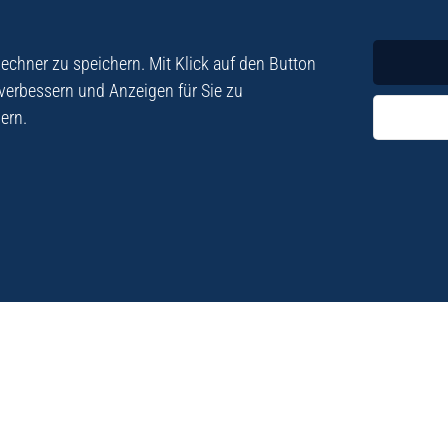
Krimi
Roman
chner zu speichern. Mit Klick auf den Button
 verbessern und Anzeigen für Sie zu
ern.
ezialisiert. Im
„Eine Fundgrube für Kret
e und Lyrik. Viele der
stetigen Neuerscheinu
schen Besatzungszeit
Eberhard Fohrer: Kreta Reis
9