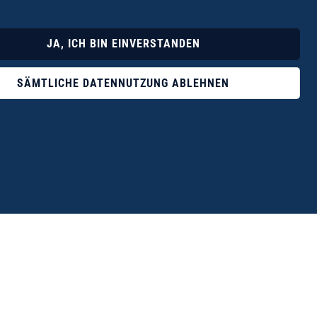
Lyrik
Fotoband
JA, ICH BIN EINVERSTANDEN
SÄMTLICHE DATENNUTZUNG ABLEHNEN
ophile ist der Verlag Dr. Thomas Balistier mit
ngen zum unerschöpflichen Thema Kreta.“
eführer hrsg. vom Michael Müller Verlag, 20. Auflage, 2015