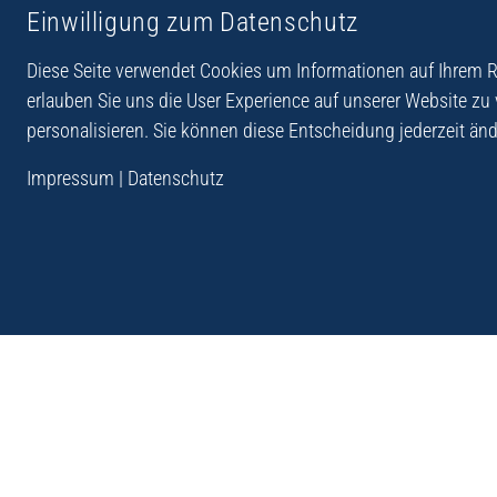
Einwilligung zum Datenschutz
Reiseberichte aus
Reihe Sedones
Hellas
Diese Seite verwendet Cookies um Informationen auf Ihrem Re
erlauben Sie uns die User Experience auf unserer Website zu
personalisieren. Sie können diese Entscheidung jederzeit änd
„Der Verlag Dr. Thomas Balistier hat sich auf Kreta sp
Impressum
|
Datenschutz
Programm sind Sachbücher, aber auch Krimis, Roman
Sachbücher der Reihe Sedones widmen sich der deut
1941 - 44.“
Andreas Schneider: Kreta. Dumont Reise-Taschenbuch, 201