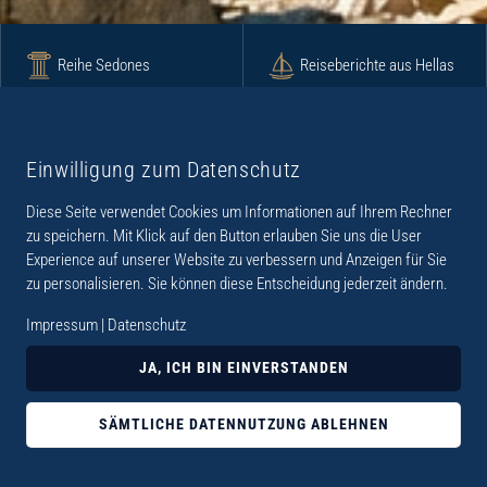
Reihe Sedones
Reiseberichte aus Hellas
Krimi
Roman
Einwilligung zum Datenschutz
Diese Seite verwendet Cookies um Informationen auf Ihrem Rechner
Lyrik
Fotoband
zu speichern. Mit Klick auf den Button erlauben Sie uns die User
Experience auf unserer Website zu verbessern und Anzeigen für Sie
zu personalisieren. Sie können diese Entscheidung jederzeit ändern.
Impressum
|
Datenschutz
„Der Verlag Dr. Thomas Balistier hat sich auf
JA, ICH BIN EINVERSTANDEN
Kreta spezialisiert. Im Programm sind
Sachbücher, aber auch Krimis, Romane und
SÄMTLICHE DATENNUTZUNG ABLEHNEN
Lyrik. Viele der Sachbücher der Reihe Sedones
widmen sich der deutschen Besatzungszeit 1941 -