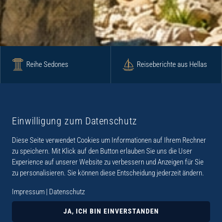
Reihe Sedones
Reiseberichte aus Hellas
Krimi
Roman
Einwilligung zum Datenschutz
Diese Seite verwendet Cookies um Informationen auf Ihrem Rechner
Lyrik
Fotoband
zu speichern. Mit Klick auf den Button erlauben Sie uns die User
Experience auf unserer Website zu verbessern und Anzeigen für Sie
zu personalisieren. Sie können diese Entscheidung jederzeit ändern.
Impressum
|
Datenschutz
„Der Verlag Dr. Thomas Balistier hat sich auf
Kreta spezialisiert. Im Programm sind
JA, ICH BIN EINVERSTANDEN