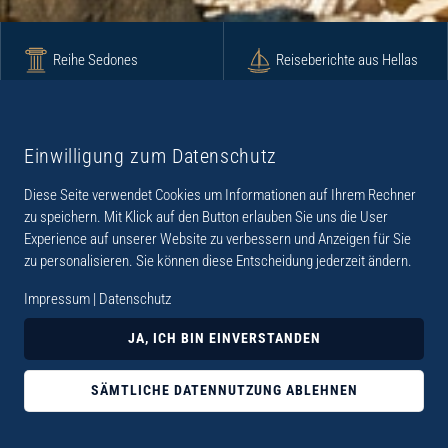
Reihe Sedones
Reiseberichte aus Hellas
Krimi
Roman
Einwilligung zum Datenschutz
Diese Seite verwendet Cookies um Informationen auf Ihrem Rechner
Lyrik
Fotoband
zu speichern. Mit Klick auf den Button erlauben Sie uns die User
Experience auf unserer Website zu verbessern und Anzeigen für Sie
zu personalisieren. Sie können diese Entscheidung jederzeit ändern.
Impressum
|
Datenschutz
„Der Verlag Dr. Thomas Balistier hat sich auf
JA, ICH BIN EINVERSTANDEN
Kreta spezialisiert. Im Programm sind
Sachbücher, aber auch Krimis, Romane und
SÄMTLICHE DATENNUTZUNG ABLEHNEN
Lyrik. Viele der Sachbücher der Reihe Sedones
widmen sich der deutschen Besatzungszeit 1941 -