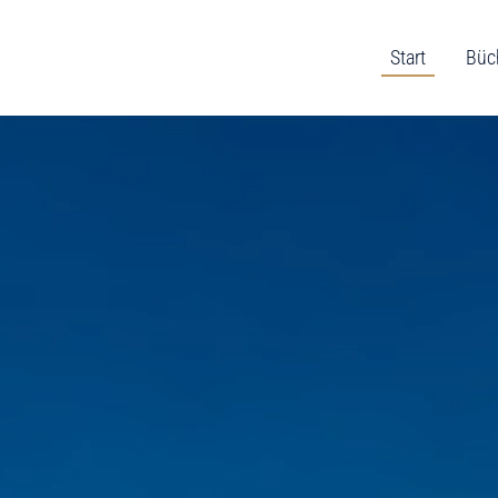
Start
Büc