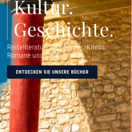
Kultur.
Geschichte.
Reiseliteratur, Sachbücher, Krimis,
Romane und Lyrik
.
ENTDECKEN SIE UNSERE BÜCHER