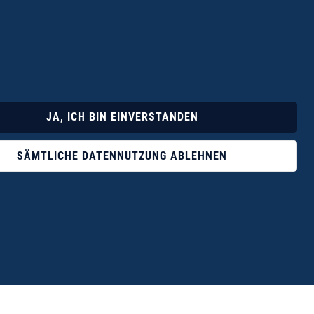
Lyrik
Fotoband
JA, ICH BIN EINVERSTANDEN
SÄMTLICHE DATENNUTZUNG ABLEHNEN
ophile ist der Verlag Dr. Thomas Balistier mit
ngen zum unerschöpflichen Thema Kreta.“
eführer hrsg. vom Michael Müller Verlag, 20. Auflage, 2015