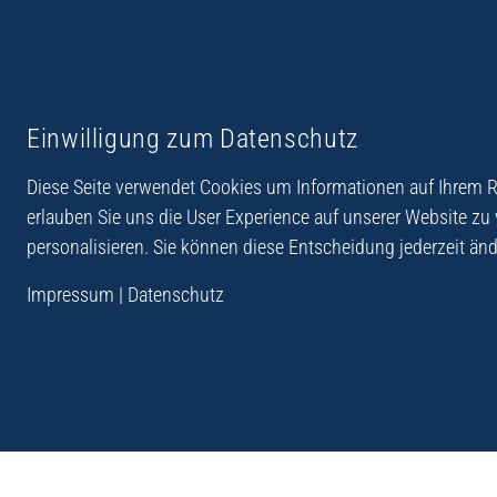
Reiseberichte aus
Reihe Sedones
Einwilligung zum Datenschutz
Hellas
Diese Seite verwendet Cookies um Informationen auf Ihrem Re
erlauben Sie uns die User Experience auf unserer Website zu
personalisieren. Sie können diese Entscheidung jederzeit änd
„Der Verlag Dr. Thomas Balistier hat sich auf Kreta sp
Impressum
|
Datenschutz
Programm sind Sachbücher, aber auch Krimis, Roman
Sachbücher der Reihe Sedones widmen sich der deut
1941 - 44.“
Andreas Schneider: Kreta. Dumont Reise-Taschenbuch, 201