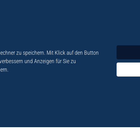
Krimi
Roman
chner zu speichern. Mit Klick auf den Button
 verbessern und Anzeigen für Sie zu
ern.
ezialisiert. Im
„Eine Fundgrube für Kret
e und Lyrik. Viele der
stetigen Neuerscheinu
schen Besatzungszeit
Eberhard Fohrer: Kreta Reis
9