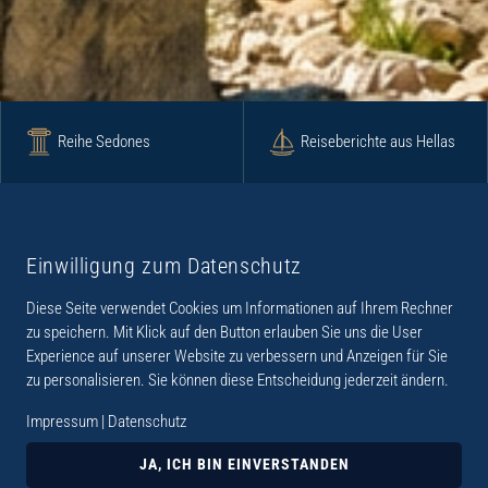
Reihe Sedones
Reiseberichte aus Hellas
Krimi
Roman
Einwilligung zum Datenschutz
Diese Seite verwendet Cookies um Informationen auf Ihrem Rechner
Lyrik
Fotoband
zu speichern. Mit Klick auf den Button erlauben Sie uns die User
Experience auf unserer Website zu verbessern und Anzeigen für Sie
zu personalisieren. Sie können diese Entscheidung jederzeit ändern.
Impressum
|
Datenschutz
„Der Verlag Dr. Thomas Balistier hat sich auf
Kreta spezialisiert. Im Programm sind
JA, ICH BIN EINVERSTANDEN