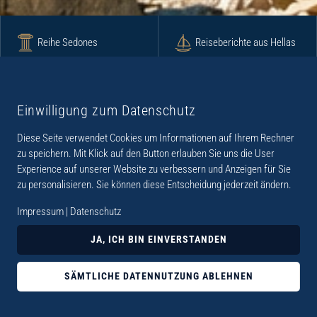
Reihe Sedones
Reiseberichte aus Hellas
Krimi
Roman
Einwilligung zum Datenschutz
Diese Seite verwendet Cookies um Informationen auf Ihrem Rechner
Lyrik
Fotoband
zu speichern. Mit Klick auf den Button erlauben Sie uns die User
Experience auf unserer Website zu verbessern und Anzeigen für Sie
zu personalisieren. Sie können diese Entscheidung jederzeit ändern.
Impressum
|
Datenschutz
„Der Verlag Dr. Thomas Balistier hat sich auf
JA, ICH BIN EINVERSTANDEN
Kreta spezialisiert. Im Programm sind
Sachbücher, aber auch Krimis, Romane und
SÄMTLICHE DATENNUTZUNG ABLEHNEN
Lyrik. Viele der Sachbücher der Reihe Sedones
widmen sich der deutschen Besatzungszeit 1941 -