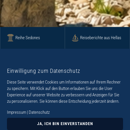
Reihe Sedones
Reiseberichte aus Hellas
Krimi
Roman
Einwilligung zum Datenschutz
Diese Seite verwendet Cookies um Informationen auf Ihrem Rechner
Lyrik
Fotoband
zu speichern. Mit Klick auf den Button erlauben Sie uns die User
Experience auf unserer Website zu verbessern und Anzeigen für Sie
zu personalisieren. Sie können diese Entscheidung jederzeit ändern.
Impressum
|
Datenschutz
„Der Verlag Dr. Thomas Balistier hat sich auf
Kreta spezialisiert. Im Programm sind
JA, ICH BIN EINVERSTANDEN