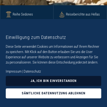
Reihe Sedones
Reiseberichte aus Hellas
Krimi
Roman
Einwilligung zum Datenschutz
Diese Seite verwendet Cookies um Informationen auf Ihrem Rechner
Lyrik
Fotoband
zu speichern. Mit Klick auf den Button erlauben Sie uns die User
Experience auf unserer Website zu verbessern und Anzeigen für Sie
zu personalisieren. Sie können diese Entscheidung jederzeit ändern.
Impressum
|
Datenschutz
„Der Verlag Dr. Thomas Balistier hat sich auf
JA, ICH BIN EINVERSTANDEN
Kreta spezialisiert. Im Programm sind
Sachbücher, aber auch Krimis, Romane und
SÄMTLICHE DATENNUTZUNG ABLEHNEN
Lyrik. Viele der Sachbücher der Reihe Sedones
widmen sich der deutschen Besatzungszeit 1941 -