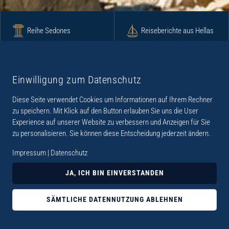
Reihe Sedones
Reiseberichte aus Hellas
Krimi
Roman
Einwilligung zum Datenschutz
Diese Seite verwendet Cookies um Informationen auf Ihrem Rechner
Lyrik
Fotoband
zu speichern. Mit Klick auf den Button erlauben Sie uns die User
Experience auf unserer Website zu verbessern und Anzeigen für Sie
zu personalisieren. Sie können diese Entscheidung jederzeit ändern.
Impressum
|
Datenschutz
„Der Verlag Dr. Thomas Balistier hat sich auf
JA, ICH BIN EINVERSTANDEN
Kreta spezialisiert. Im Programm sind
Sachbücher, aber auch Krimis, Romane und
SÄMTLICHE DATENNUTZUNG ABLEHNEN
Lyrik. Viele der Sachbücher der Reihe Sedones
widmen sich der deutschen Besatzungszeit 1941 -